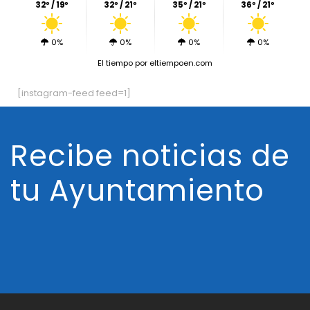
32º / 19º
32º / 21º
35º / 21º
36º / 21º
0%
0%
0%
0%
El tiempo
por eltiempoen.com
[instagram-feed feed=1]
Recibe noticias de
tu Ayuntamiento