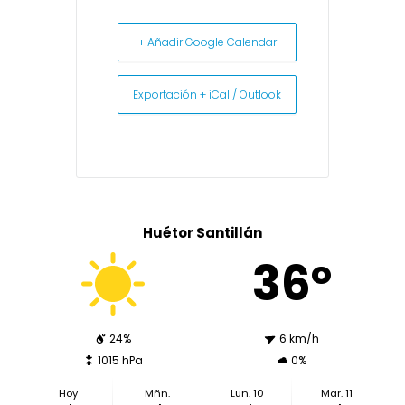
+ Añadir Google Calendar
Exportación + iCal / Outlook
Huétor Santillán
36º
24%
6 km/h
1015 hPa
0%
Hoy
Mñn.
Lun. 10
Mar. 11