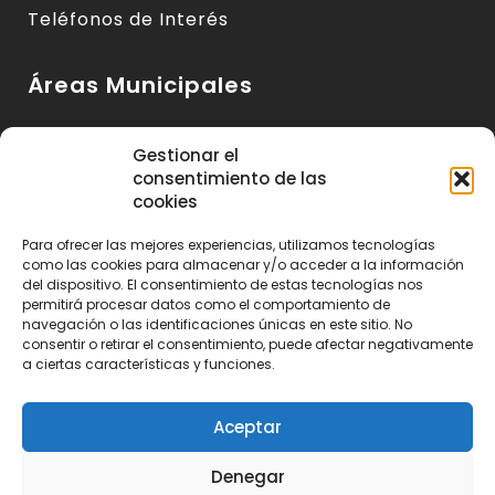
Teléfonos de Interés
Áreas Municipales
Urbanismo y Vivienda
Gestionar el
consentimiento de las
Medio Ambiente y Sanidad
cookies
Servicios Básicos
Para ofrecer las mejores experiencias, utilizamos tecnologías
Servicios Sociales
como las cookies para almacenar y/o acceder a la información
del dispositivo. El consentimiento de estas tecnologías nos
Seguridad Ciudadana
permitirá procesar datos como el comportamiento de
navegación o las identificaciones únicas en este sitio. No
Actividad Económica y Consumo
consentir o retirar el consentimiento, puede afectar negativamente
a ciertas características y funciones.
Educación, Cultura y Deportes
Aceptar
Denegar
Ayuntamiento de Huétor de Santillán 2023 | Realizado por