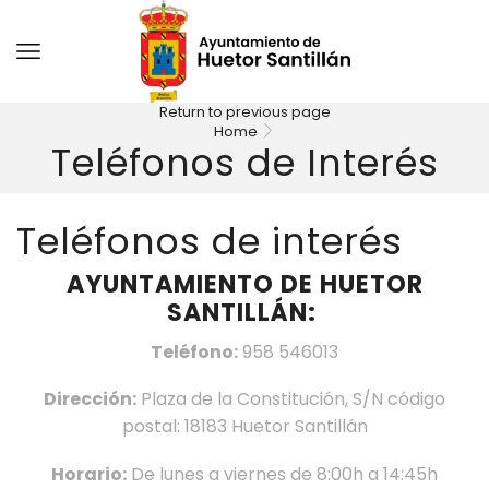
Return to previous page
Home
Teléfonos de Interés
Teléfonos de interés
AYUNTAMIENTO DE HUETOR
SANTILLÁN:
Teléfono:
958 546013
Dirección:
Plaza de la Constitución, S/N código
postal: 18183 Huetor Santillán
Horario:
De lunes a viernes de 8:00h a 14:45h