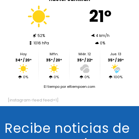
21º
52%
4 km/h
1016 hPa
0%
Hoy
Mñn.
Miér. 12
Jue. 13
34º / 20º
35º / 20º
35º / 22º
35º / 20º
0%
0%
0%
100%
El tiempo
por eltiempoen.com
[instagram-feed feed=1]
Recibe noticias de