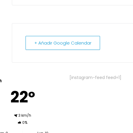
+ Añadir Google Calendar
[instagram-feed feed=1]
n
22º
3 km/h
0%