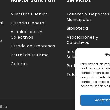
Huetor Santillán
Servicios
Nuestros Pueblos
Talleres y Deportes
Municipales
al
Historia General
Biblioteca
Asociaciones y
Colectivos
Asociaciones y
te
Colectivos
Listado de Empresas
Información Centro
Ge
Portal de Turismo
Salud
Galería
Para ofrecer las me
Protección Civil
cookies para almace
consentimiento de 
Teléfonos de Interé
comportamiento de n
consentir o retirar
características y f
Aceptar
itea