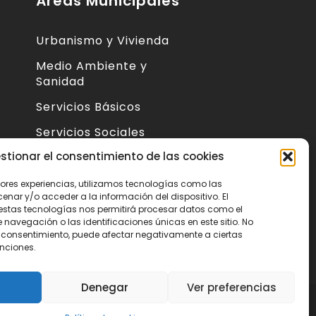
Áreas Municipales
Urbanismo y Vivienda
Medio Ambiente y
Sanidad
Servicios Básicos
Servicios Sociales
 de
stionar el consentimiento de las cookies
Seguridad Ciudadana
Actividad Económica y
jores experiencias, utilizamos tecnologías como las
nar y/o acceder a la información del dispositivo. El
Consumo
estas tecnologías nos permitirá procesar datos como el
s
avegación o las identificaciones únicas en este sitio. No
Educación, Cultura y
 el consentimiento, puede afectar negativamente a ciertas
Deportes
unciones.
Denegar
Ver preferencias