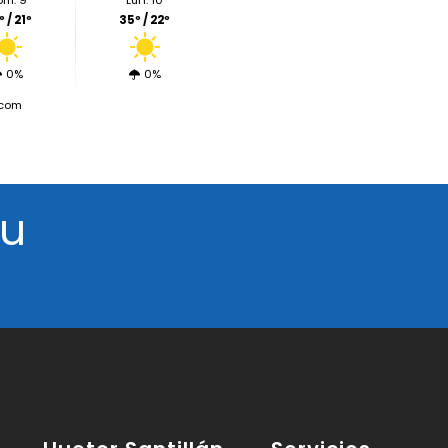
om. 9
Lun. 10
 / 21º
35º / 22º
0%
0%
.com
tu