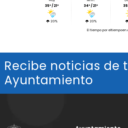
Hoy
Mñn.
D
35º / 21º
34º / 21º
35º
20%
20%
El tiempo
por eltiempoen
Recibe noticias de 
Ayuntamiento