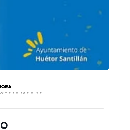
HORA
vento de todo el día
TO