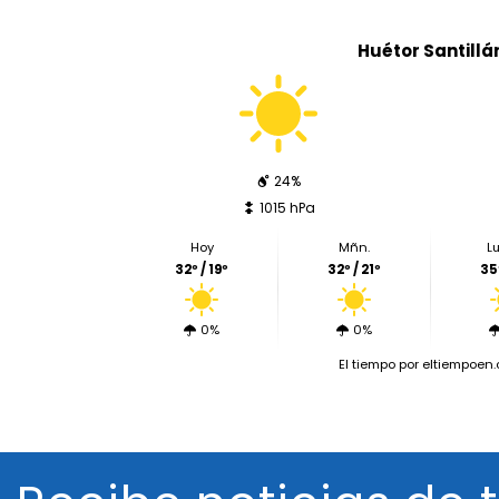
Huétor Santillá
24%
1015 hPa
Hoy
Mñn.
Lu
32º / 19º
32º / 21º
35º
0%
0%
El tiempo
por eltiempoen