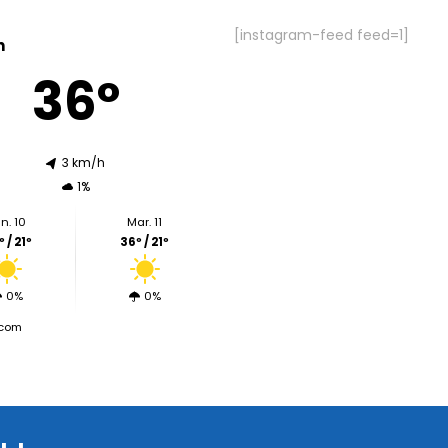
[instagram-feed feed=1]
n
36º
3 km/h
1%
n. 10
Mar. 11
 / 21º
36º / 21º
0%
0%
.com