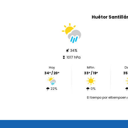
Huétor Santillá
34%
1017 hPa
Hoy
Mñn.
D
34º / 20º
33º / 19º
35º
22%
0%
El tiempo
por eltiempoen