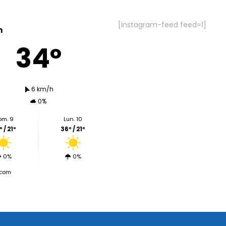
[instagram-feed feed=1]
n
34º
6 km/h
0%
om. 9
Lun. 10
 / 21º
36º / 21º
0%
0%
.com