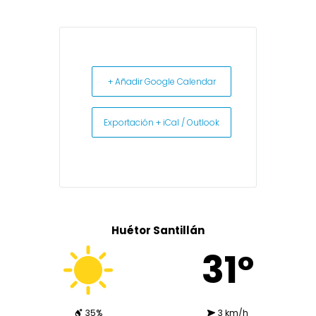
+ Añadir Google Calendar
Exportación + iCal / Outlook
Huétor Santillán
31º
35%
3 km/h