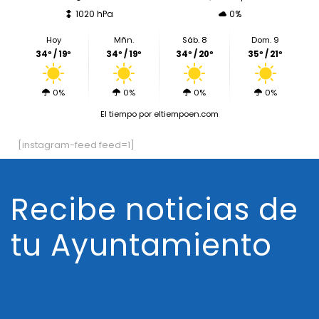
1020 hPa
0%
Hoy
Mñn.
Sáb. 8
Dom. 9
34º / 19º
34º / 19º
34º / 20º
35º / 21º
0%
0%
0%
0%
El tiempo
por eltiempoen.com
[instagram-feed feed=1]
Recibe noticias de
tu Ayuntamiento