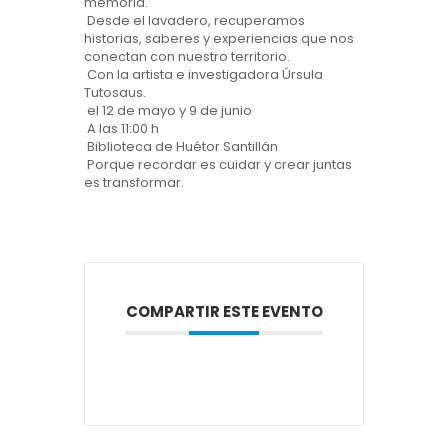
memoria.
Desde el lavadero, recuperamos
historias, saberes y experiencias que nos
conectan con nuestro territorio.
Con la artista e investigadora Úrsula
Tutosaus.
el 12 de mayo y 9 de junio
A las 11:00 h
Biblioteca de Huétor Santillán
Porque recordar es cuidar y crear juntas
es transformar.
COMPARTIR ESTE EVENTO