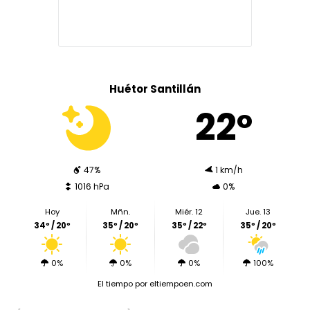
Huétor Santillán
22º
47%
1 km/h
1016 hPa
0%
Hoy
Mñn.
Miér. 12
Jue. 13
34º / 20º
35º / 20º
35º / 22º
35º / 20º
0%
0%
0%
100%
El tiempo
por eltiempoen.com