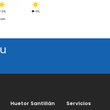
0%
0%
.com
tu
Huetor Santillán
Servicios