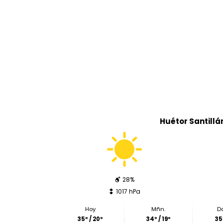
Huétor Santillá
28%
1017 hPa
Hoy
Mñn.
D
35º / 20º
34º / 19º
35º