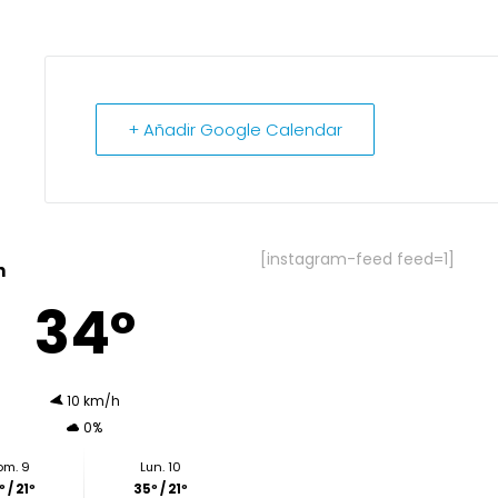
+ Añadir Google Calendar
[instagram-feed feed=1]
n
34º
10 km/h
0%
om. 9
Lun. 10
 / 21º
35º / 21º