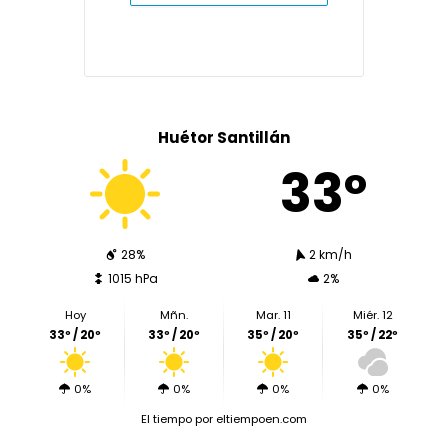
Huétor Santillán
33º
28%
2 km/h
1015 hPa
2%
Hoy
Mñn.
Mar. 11
Miér. 12
33º / 20º
33º / 20º
35º / 20º
35º / 22º
0%
0%
0%
0%
El tiempo
por eltiempoen.com