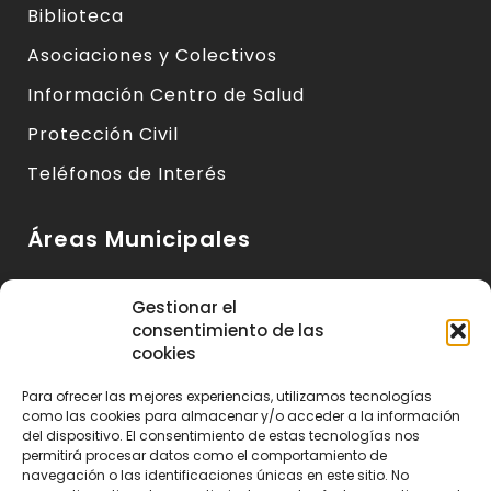
Biblioteca
Asociaciones y Colectivos
Información Centro de Salud
Protección Civil
Teléfonos de Interés
Áreas Municipales
Urbanismo y Vivienda
Gestionar el
consentimiento de las
Medio Ambiente y Sanidad
cookies
Servicios Básicos
Para ofrecer las mejores experiencias, utilizamos tecnologías
Servicios Sociales
como las cookies para almacenar y/o acceder a la información
del dispositivo. El consentimiento de estas tecnologías nos
Seguridad Ciudadana
permitirá procesar datos como el comportamiento de
navegación o las identificaciones únicas en este sitio. No