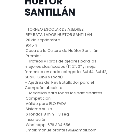
HUÉTOR
SANTILLÁN
II TORNEO ESCOLAR DE AJEDREZ
REY BATALLADOR HUÉTOR SANTILLÁN
20 de septiembre
9:45 h
Casa de la Cultura de Huétor Santillán
Premios
– Trofeos y libros de ajedrez para los
mejores clasificados (1º, 2º, 3º y mejor
femenina en cada categoría: Sub14, Sub12,
Sub10, Sub8 y Local).
– ⁠Ajedrez del Rey Batallador para el
Campeón absoluto.
– ⁠ Medallas para todos los participantes.
Competición
Válido para ELO FADA
Sistema suizo
6 rondas 8 min + 3 seg
Inscripción
WhatsApp: 676 334 656
Email: manuelorantes96@gmail.com