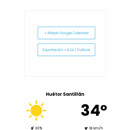
+ Añadir Google Calendar
Exportación + iCal / Outlook
Huétor Santillán
34º
30%
18 km/h