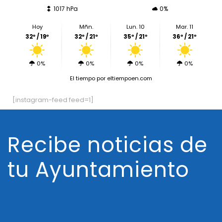
1017 hPa
0%
Hoy
Mñn.
Lun. 10
Mar. 11
32º / 19º
32º / 21º
35º / 21º
36º / 21º
0%
0%
0%
0%
El tiempo
por eltiempoen.com
[instagram-feed feed=1]
Recibe noticias de
tu Ayuntamiento