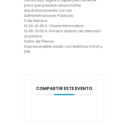
certificado digital y cl@ve permanente
para que puedas relacionarte
electrónicamente con las
Administraciones Públicas
11 de febrero
10:30-10:45 h: Charla Informativa
10:45-13:00 h: Horario abierto de atención
al público
Salón de Plenos
Imprescindible asistir con teléfono móvil y
DNI
COMPARTIR ESTE EVENTO