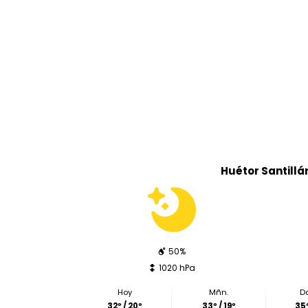
Huétor Santillá
50%
1020 hPa
Hoy
Mñn.
D
32º / 20º
33º / 19º
35º