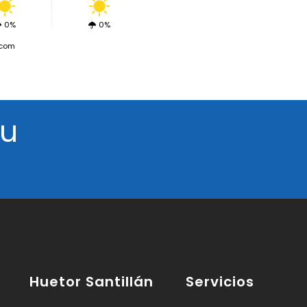
0%
0%
.com
tu
Huetor Santillán
Servicios