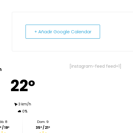
+ Añadir Google Calendar
[instagram-feed feed=1]
n
22º
3 km/h
0%
áb. 8
Dom. 9
 / 19º
35º / 21º