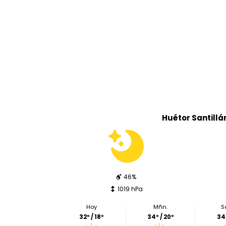
Huétor Santillá
46%
1019 hPa
Hoy
Mñn.
S
32º / 18º
34º / 20º
34º