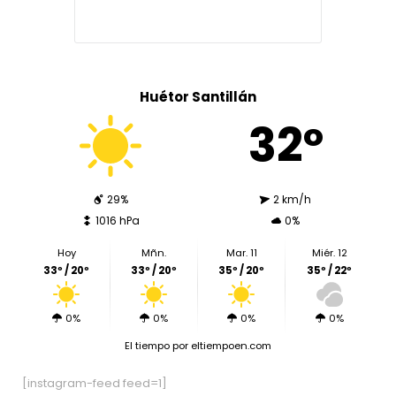
Huétor Santillán
32º
29%
2 km/h
1016 hPa
0%
Hoy
Mñn.
Mar. 11
Miér. 12
33º / 20º
33º / 20º
35º / 20º
35º / 22º
0%
0%
0%
0%
El tiempo
por eltiempoen.com
[instagram-feed feed=1]