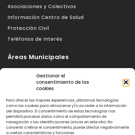
Asociaciones y Colectivos
Información Centro de Salud
Protección Civil
Teléfonos de Interés
Áreas Municipales
Urbanismo y Vivienda
Gestionar el
consentimiento de las
Medio Ambiente y Sanidad
cookies
Servicios Básicos
Para ofrecer las mejores experiencias, utilizamos tecnologías
Servicios Sociales
como las cookies para almacenar y/o acceder a la información
del dispositivo. El consentimiento de estas tecnologías nos
Seguridad Ciudadana
permitirá procesar datos como el comportamiento de
navegación o las identificaciones únicas en este sitio. No
Actividad Económica y Consumo
consentir o retirar el consentimiento, puede afectar negativamente
a ciertas características y funciones.