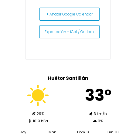
+ Añadir Google Calendar
Exportación + iCal / Outlook
Huétor Santillán
33º
29%
3 km/h
1019 hPa
0%
Hoy
Mñn.
Dom. 9
Lun. 10