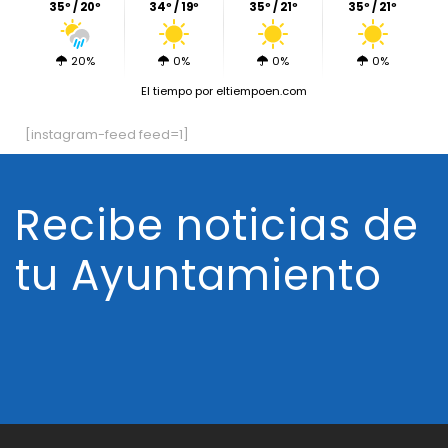
35º / 20º
34º / 19º
35º / 21º
35º / 21º
20%
0%
0%
0%
El tiempo
por eltiempoen.com
[instagram-feed feed=1]
Recibe noticias de
tu Ayuntamiento