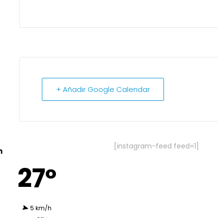
+ Añadir Google Calendar
[instagram-feed feed=1]
n
27º
5 km/h