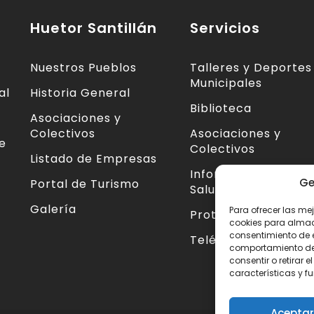
Huetor Santillán
Servicios
Nuestros Pueblos
Talleres y Deportes
Municipales
al
Historia General
Biblioteca
Asociaciones y
Colectivos
Asociaciones y
te
Colectivos
Listado de Empresas
Información Centro
Ge
Portal de Turismo
Salud
Galería
Para ofrecer las me
Protección Civil
cookies para almace
consentimiento de 
Teléfonos de Interé
comportamiento de n
consentir o retirar
características y f
Aceptar