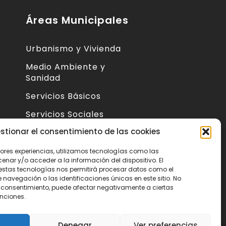
Áreas Municipales
Urbanismo y Vivienda
Medio Ambiente y
Sanidad
Servicios Básicos
Servicios Sociales
 de
stionar el consentimiento de las cookies
Seguridad Ciudadana
Actividad Económica y
jores experiencias, utilizamos tecnologías como las
nar y/o acceder a la información del dispositivo. El
Consumo
estas tecnologías nos permitirá procesar datos como el
s
avegación o las identificaciones únicas en este sitio. No
Educación, Cultura y
 el consentimiento, puede afectar negativamente a ciertas
Deportes
unciones.
Denegar
Ver preferencias