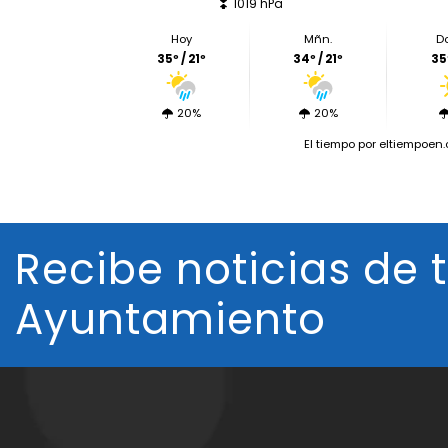
1019 hPa
Hoy
Mñn.
D
35º / 21º
34º / 21º
35º
20%
20%
El tiempo
por eltiempoen
Recibe noticias de 
Ayuntamiento