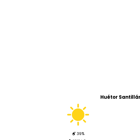
Huétor Santillá
39%