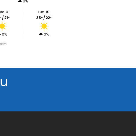
0%
om. 9
Lun. 10
 / 21º
35º / 22º
0%
0%
.com
tu