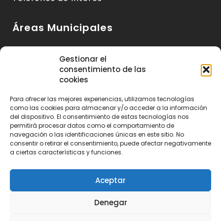
Áreas Municipales
Urbanismo y Vivienda
Gestionar el
consentimiento de las
Medio Ambiente y Sanidad
cookies
Servicios Básicos
Para ofrecer las mejores experiencias, utilizamos tecnologías
Servicios Sociales
como las cookies para almacenar y/o acceder a la información
del dispositivo. El consentimiento de estas tecnologías nos
Seguridad Ciudadana
permitirá procesar datos como el comportamiento de
navegación o las identificaciones únicas en este sitio. No
Actividad Económica y Consumo
consentir o retirar el consentimiento, puede afectar negativamente
a ciertas características y funciones.
Educación, Cultura y Deportes
Aceptar
Denegar
Ayuntamiento de Huétor de Santillán 2023 | Realizado por
Publitea