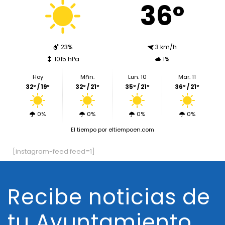
36º
23%
3 km/h
1015 hPa
1%
Hoy
Mñn.
Lun. 10
Mar. 11
32º / 19º
32º / 21º
35º / 21º
36º / 21º
0%
0%
0%
0%
El tiempo
por eltiempoen.com
[instagram-feed feed=1]
Recibe noticias de
tu Ayuntamiento