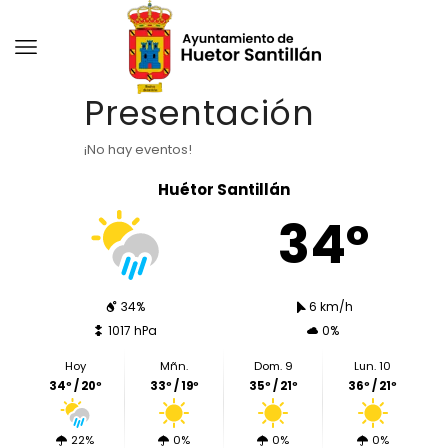
Presentación
¡No hay eventos!
Huétor Santillán
34º
34%
6 km/h
1017 hPa
0%
Hoy
Mñn.
Dom. 9
Lun. 10
34º / 20º
33º / 19º
35º / 21º
36º / 21º
22%
0%
0%
0%