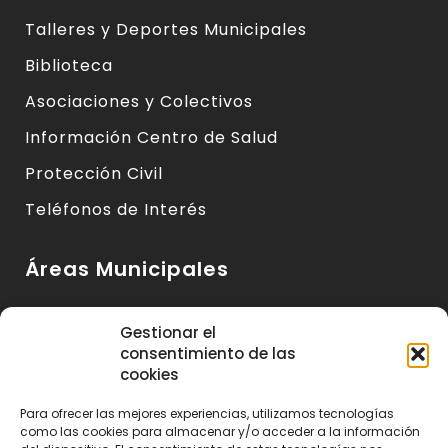
Talleres y Deportes Municipales
Biblioteca
Asociaciones y Colectivos
Información Centro de Salud
Protección Civil
Teléfonos de Interés
Áreas Municipales
Urbanismo y Vivienda
Gestionar el
consentimiento de las
Medio Ambiente y Sanidad
cookies
Servicios Básicos
Para ofrecer las mejores experiencias, utilizamos tecnologías
Servicios Sociales
como las cookies para almacenar y/o acceder a la información