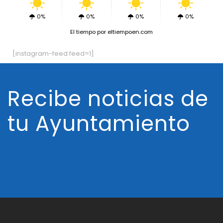
0%
0%
0%
0%
El tiempo
por eltiempoen.com
[instagram-feed feed=1]
Recibe noticias de
tu Ayuntamiento