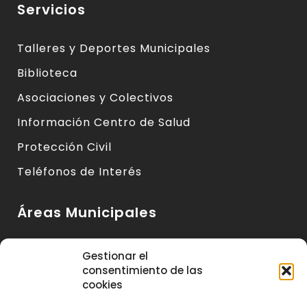
Servicios
Talleres y Deportes Municipales
Biblioteca
Asociaciones y Colectivos
Información Centro de Salud
Protección Civil
Teléfonos de Interés
Áreas Municipales
Urbanismo y Vivienda
Gestionar el
consentimiento de las
Medio Ambiente y Sanidad
cookies
Servicios Básicos