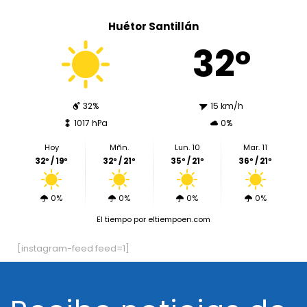
Huétor Santillán
32º
32%
15 km/h
1017 hPa
0%
Hoy
Mñn.
Lun. 10
Mar. 11
32º / 19º
32º / 21º
35º / 21º
36º / 21º
0%
0%
0%
0%
El tiempo
por eltiempoen.com
[instagram-feed feed=1]