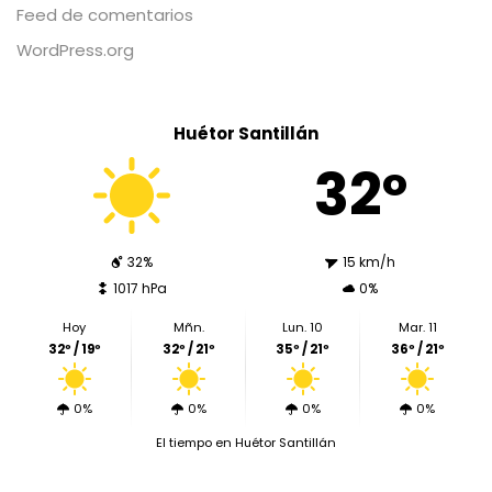
Feed de comentarios
WordPress.org
Huétor Santillán
32º
32%
15 km/h
1017 hPa
0%
Hoy
Mñn.
Lun. 10
Mar. 11
32º / 19º
32º / 21º
35º / 21º
36º / 21º
0%
0%
0%
0%
El tiempo en Huétor Santillán