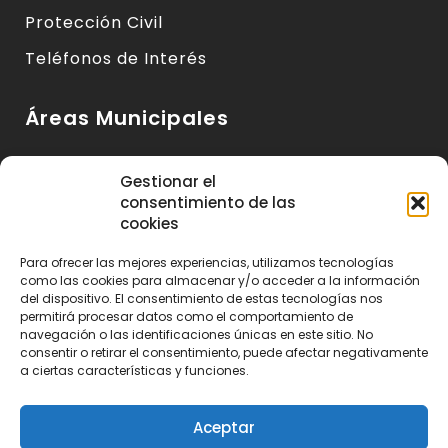
Protección Civil
Teléfonos de Interés
Áreas Municipales
Urbanismo y Vivienda
Gestionar el
consentimiento de las
Medio Ambiente y Sanidad
cookies
Servicios Básicos
Para ofrecer las mejores experiencias, utilizamos tecnologías
Servicios Sociales
como las cookies para almacenar y/o acceder a la información
del dispositivo. El consentimiento de estas tecnologías nos
Seguridad Ciudadana
permitirá procesar datos como el comportamiento de
navegación o las identificaciones únicas en este sitio. No
Actividad Económica y Consumo
consentir o retirar el consentimiento, puede afectar negativamente
a ciertas características y funciones.
Educación, Cultura y Deportes
Aceptar