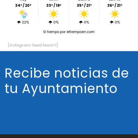
34º / 20º
33º / 19º
35º / 21º
36º / 21º
22%
0%
0%
0%
El tiempo
por eltiempoen.com
[instagram-feed feed=1]
Recibe noticias de
tu Ayuntamiento