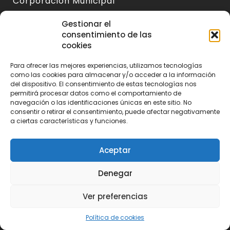
Corporación Municipal
Sede Electrónica
Gestionar el
consentimiento de las
Perfil del Contratante
cookies
Indidencias
Para ofrecer las mejores experiencias, utilizamos tecnologías
Contactar
como las cookies para almacenar y/o acceder a la información
del dispositivo. El consentimiento de estas tecnologías nos
permitirá procesar datos como el comportamiento de
navegación o las identificaciones únicas en este sitio. No
Huetor Santillán
consentir o retirar el consentimiento, puede afectar negativamente
a ciertas características y funciones.
Nuestros Pueblos
Aceptar
Historia General
Asociaciones y Colectivos
Denegar
Listado de Empresas
Ver preferencias
Portal de Turismo
Política de cookies
Galería