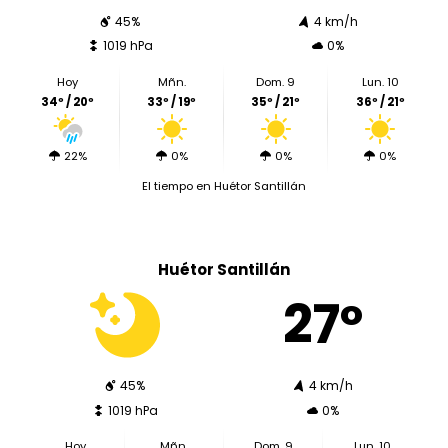
45%
4 km/h
1019 hPa
0%
Hoy
Mñn.
Dom. 9
Lun. 10
34º / 20º
33º / 19º
35º / 21º
36º / 21º
22%
0%
0%
0%
El tiempo en Huétor Santillán
Huétor Santillán
27º
45%
4 km/h
1019 hPa
0%
Hoy
Mñn.
Dom. 9
Lun. 10