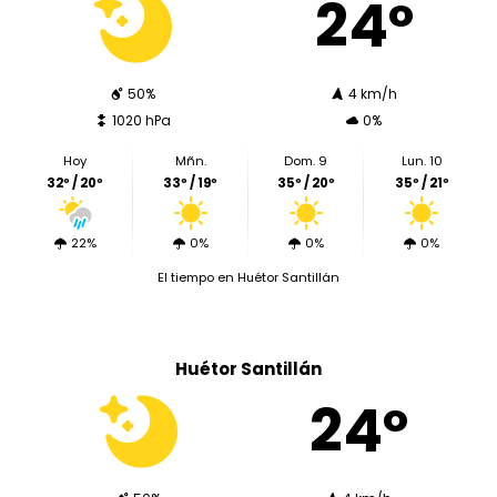
24º
50%
4 km/h
1020 hPa
0%
Hoy
Mñn.
Dom. 9
Lun. 10
32º / 20º
33º / 19º
35º / 20º
35º / 21º
22%
0%
0%
0%
El tiempo en Huétor Santillán
Huétor Santillán
24º