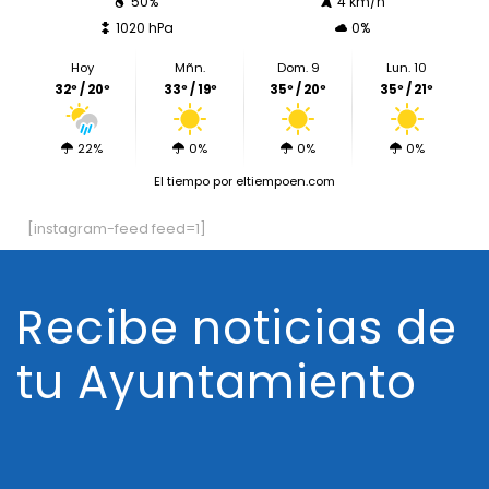
50%
4 km/h
1020 hPa
0%
Hoy
Mñn.
Dom. 9
Lun. 10
32º / 20º
33º / 19º
35º / 20º
35º / 21º
22%
0%
0%
0%
El tiempo
por eltiempoen.com
[instagram-feed feed=1]
Recibe noticias de
tu Ayuntamiento