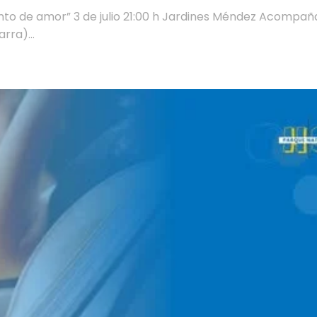
nto de amor” 3 de julio 21:00 h Jardines Méndez Acompa
rra)...