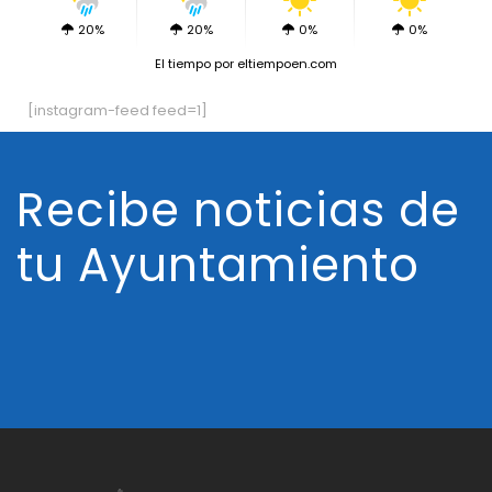
20%
20%
0%
0%
El tiempo
por eltiempoen.com
[instagram-feed feed=1]
Recibe noticias de
tu Ayuntamiento