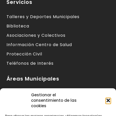
Servicios
Talleres y Deportes Municipales
Biblioteca
Asociaciones y Colectivos
Información Centro de Salud
Protección Civil
Teléfonos de Interés
Áreas Municipales
Urbanismo y Vivienda
Gestionar el
consentimiento de las
Medio Ambiente y Sanidad
cookies
Servicios Básicos
Para ofrecer las mejores experiencias, utilizamos tecnologías