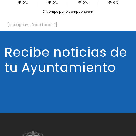
0%
0%
0%
0%
El tiempo
por eltiempoen.com
[instagram-feed feed=1]
Recibe noticias de
tu Ayuntamiento