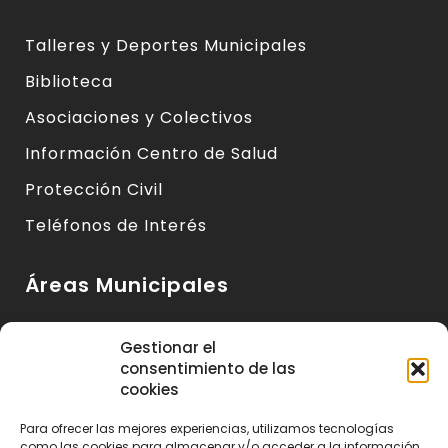
Talleres y Deportes Municipales
Biblioteca
Asociaciones y Colectivos
Información Centro de Salud
Protección Civil
Teléfonos de Interés
Áreas Municipales
Urbanismo y Vivienda
Gestionar el
consentimiento de las
Medio Ambiente y Sanidad
cookies
Servicios Básicos
Para ofrecer las mejores experiencias, utilizamos tecnologías
como las cookies para almacenar y/o acceder a la información