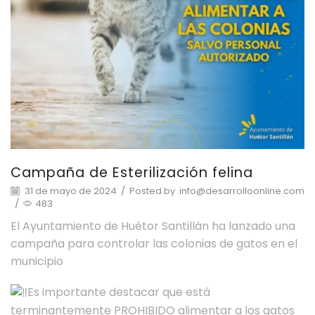
Campaña de Esterilización felina
31 de mayo de 2024
/
Posted by
info@desarrolloonline.com
/
483
El Ayuntamiento de Huétor Santillán ha lanzado una
campaña para controlar las colonias de gatos en el
municipio
Es importante destacar que está
terminantemente PROHIBIDO alimentar a los gatos