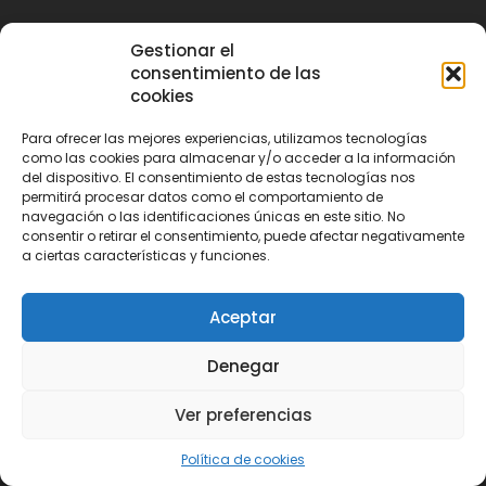
Ayuntamiento
Gestionar el
consentimiento de las
cookies
Saluda
Para ofrecer las mejores experiencias, utilizamos tecnologías
Corporación Municipal
como las cookies para almacenar y/o acceder a la información
del dispositivo. El consentimiento de estas tecnologías nos
Sede Electrónica
permitirá procesar datos como el comportamiento de
navegación o las identificaciones únicas en este sitio. No
Perfil del Contratante
consentir o retirar el consentimiento, puede afectar negativamente
a ciertas características y funciones.
Indidencias
Contactar
Aceptar
Denegar
Huetor Santillán
Ver preferencias
Nuestros Pueblos
Política de cookies
Historia General