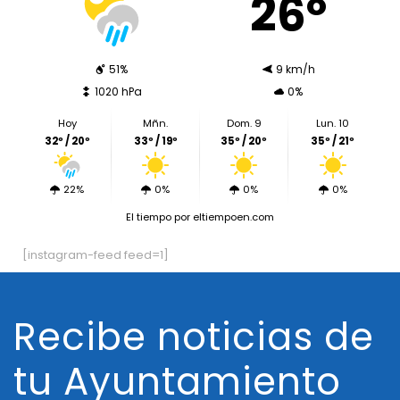
26º
51%
9 km/h
1020 hPa
0%
Hoy
Mñn.
Dom. 9
Lun. 10
32º / 20º
33º / 19º
35º / 20º
35º / 21º
22%
0%
0%
0%
El tiempo
por eltiempoen.com
[instagram-feed feed=1]
Recibe noticias de
tu Ayuntamiento