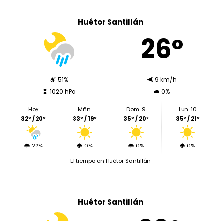
Huétor Santillán
26º
51%
9 km/h
1020 hPa
0%
Hoy
Mñn.
Dom. 9
Lun. 10
32º / 20º
33º / 19º
35º / 20º
35º / 21º
22%
0%
0%
0%
El tiempo en Huétor Santillán
Huétor Santillán