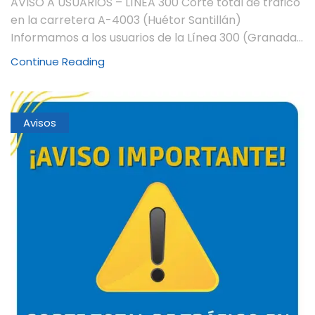
AVISO A USUARIOS – LÍNEA 300 Corte total de tráfico
en la carretera A-4003 (Huétor Santillán)
Informamos a los usuarios de la Línea 300 (Granada...
Continue Reading
Avisos