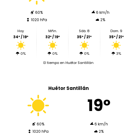
60%
6 km/h
1020 hPa
2%
Hoy
Mñn.
Sáb. 8
Dom. 9
34º / 19º
32º / 19º
35º / 21º
35º / 21º
0%
0%
0%
3%
El tiempo en Huétor Santillán
Huétor Santillán
19º
60%
6 km/h
1020 hPa
2%