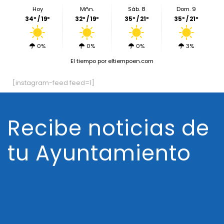
Hoy
Mñn.
Sáb. 8
Dom. 9
34º / 19º
32º / 19º
35º / 21º
35º / 21º
0%
0%
0%
3%
El tiempo
por eltiempoen.com
[instagram-feed feed=1]
Recibe noticias de
tu Ayuntamiento