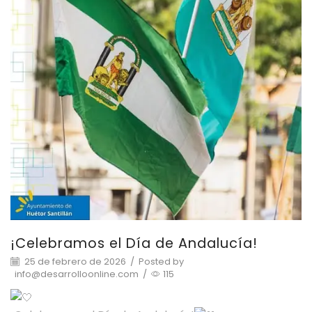
¡Celebramos el Día de Andalucía!
25 de febrero de 2026
/
Posted by
info@desarrolloonline.com
/
115