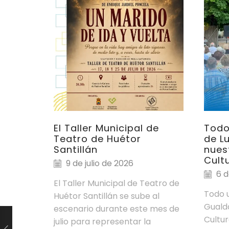
El Taller Municipal de
Todo
Teatro de Huétor
de L
Santillán
nues
Cultu
9 de julio de 2026
6 d
El Taller Municipal de Teatro de
Todo u
Huétor Santillán se sube al
Guald
escenario durante este mes de
Cultur
julio para representar la