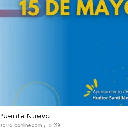
e Puente Nuevo
sarrolloonline.com
/
219