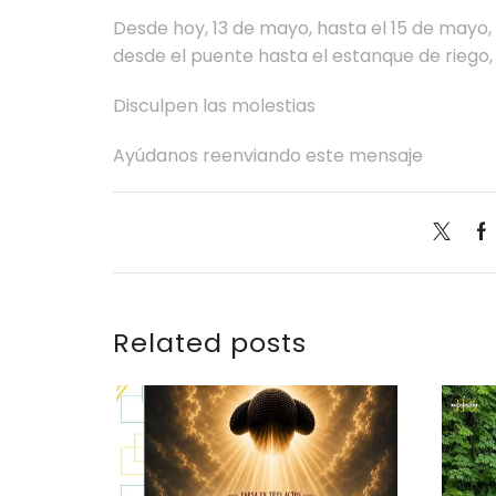
Desde hoy, 13 de mayo, hasta el 15 de mayo,
desde el puente hasta el estanque de riego,
Disculpen las molestias
Ayúdanos reenviando este mensaje
Related posts