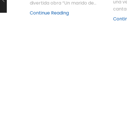
una ve
divertida obra “Un marido de...
cantan
Continue Reading
Conti