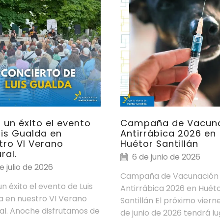
 un éxito el evento
Campaña de Vacun
uis Gualda en
Antirrábica 2026 en
tro VI Verano
Huétor Santillán
ral.
6 de junio de 2026
e julio de 2026
Campaña de Vacunación
n éxito el evento de Luis
Antirrábica 2026 en Huét
a en nuestro VI Verano
Santillán El próximo vierne
al. Anoche disfrutamos de
de junio de 2026 tendrá lu