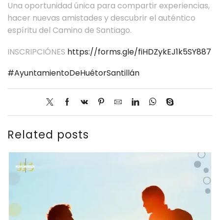
Una oportunidad única para compartir experiencias,
hacer nuevas amistades y descubrir el auténtico
espíritu del Camino de Santiago.
INSCRIPCIÓNES
https://forms.gle/fiHDZykEJ1k5SY887
#AyuntamientoDeHuétorSantillán
Related posts