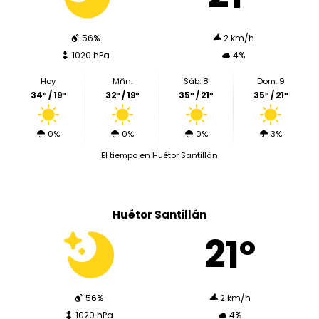
56%
2 km/h
1020 hPa
4%
Hoy
Mñn.
Sáb. 8
Dom. 9
34º / 19º
32º / 19º
35º / 21º
35º / 21º
0%
0%
0%
3%
El tiempo en Huétor Santillán
Huétor Santillán
21º
56%
2 km/h
1020 hPa
4%