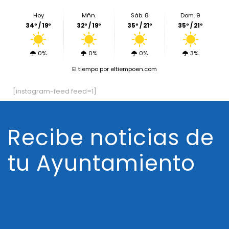
Hoy
Mñn.
Sáb. 8
Dom. 9
34º / 19º
32º / 19º
35º / 21º
35º / 21º
0%
0%
0%
3%
El tiempo
por eltiempoen.com
[instagram-feed feed=1]
Recibe noticias de
tu Ayuntamiento