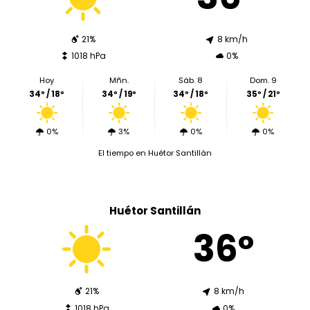
21%
8 km/h
1018 hPa
0%
Hoy
Mñn.
Sáb. 8
Dom. 9
34º / 18º
34º / 19º
34º / 18º
35º / 21º
0%
3%
0%
0%
El tiempo en Huétor Santillán
Huétor Santillán
36º
21%
8 km/h
1018 hPa
0%