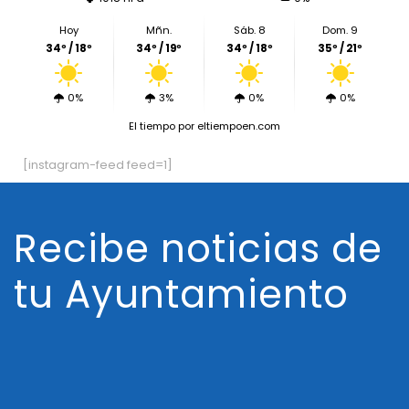
Hoy
Mñn.
Sáb. 8
Dom. 9
34º / 18º
34º / 19º
34º / 18º
35º / 21º
0%
3%
0%
0%
El tiempo
por eltiempoen.com
[instagram-feed feed=1]
Recibe noticias de
tu Ayuntamiento