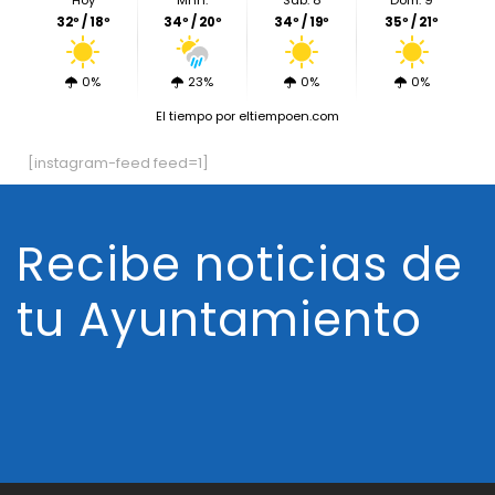
Hoy
Mñn.
Sáb. 8
Dom. 9
32º / 18º
34º / 20º
34º / 19º
35º / 21º
0%
23%
0%
0%
El tiempo
por eltiempoen.com
[instagram-feed feed=1]
Recibe noticias de
tu Ayuntamiento