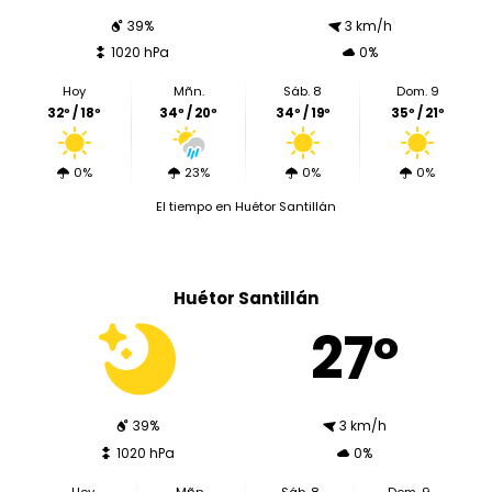
39%
3 km/h
1020 hPa
0%
Hoy
Mñn.
Sáb. 8
Dom. 9
32º / 18º
34º / 20º
34º / 19º
35º / 21º
0%
23%
0%
0%
El tiempo en Huétor Santillán
Huétor Santillán
27º
39%
3 km/h
1020 hPa
0%