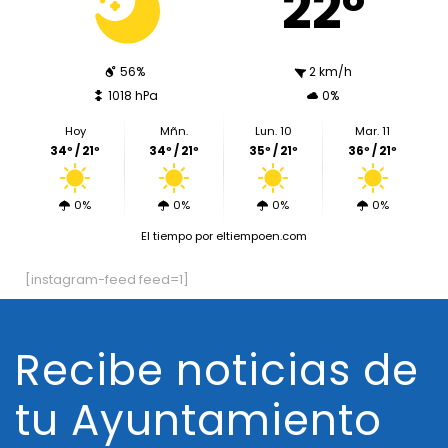
22º
56%
2 km/h
1018 hPa
0%
Hoy
Mñn.
Lun. 10
Mar. 11
34º / 21º
34º / 21º
35º / 21º
36º / 21º
0%
0%
0%
0%
El tiempo
por eltiempoen.com
[instagram-feed feed=1]
Recibe noticias de
tu Ayuntamiento