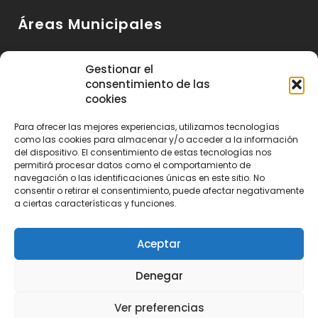
Áreas Municipales
Urbanismo y Vivienda
Gestionar el
consentimiento de las
Medio Ambiente y Sanidad
cookies
Servicios Básicos
Para ofrecer las mejores experiencias, utilizamos tecnologías
Servicios Sociales
como las cookies para almacenar y/o acceder a la información
del dispositivo. El consentimiento de estas tecnologías nos
Seguridad Ciudadana
permitirá procesar datos como el comportamiento de
navegación o las identificaciones únicas en este sitio. No
Actividad Económica y Consumo
consentir o retirar el consentimiento, puede afectar negativamente
a ciertas características y funciones.
Educación, Cultura y Deportes
Aceptar
Denegar
Ayuntamiento de Huétor de Santillán 2023 | Realizado por
Publitea
Ver preferencias