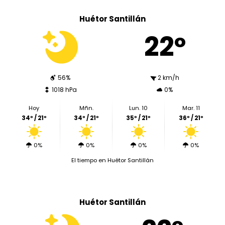
Huétor Santillán
22º
56%
2 km/h
1018 hPa
0%
Hoy
Mñn.
Lun. 10
Mar. 11
34º / 21º
34º / 21º
35º / 21º
36º / 21º
0%
0%
0%
0%
El tiempo en Huétor Santillán
Huétor Santillán