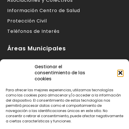
Asociaciones y Colectivos
Información Centro de Salud
Protección Civil
Teléfonos de Interés
Áreas Municipales
Urbanismo y Vivienda
Gestionar el
consentimiento de las
Medio Ambiente y Sanidad
cookies
Servicios Básicos
Para ofrecer las mejores experiencias, utilizamos tecnologías
Servicios Sociales
como las cookies para almacenar y/o acceder a la información
del dispositivo. El consentimiento de estas tecnologías nos
Seguridad Ciudadana
permitirá procesar datos como el comportamiento de
navegación o las identificaciones únicas en este sitio. No
Actividad Económica y Consumo
consentir o retirar el consentimiento, puede afectar negativamente
a ciertas características y funciones.
Educación, Cultura y Deportes