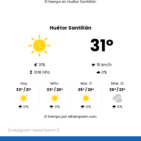
El tiempo en Huétor Santillán
Huétor Santillán
31º
31%
15 km/h
1016 hPa
0%
Hoy
Mñn.
Mar. 11
Miér. 12
33º / 21º
33º / 20º
35º / 20º
36º / 23º
0%
0%
0%
0%
El tiempo
por eltiempoen.com
[instagram-feed feed=1]