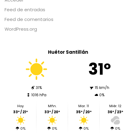
Feed de entradas
Feed de comentarios
WordPress.org
Huétor Santillán
31º
31%
15 km/h
1016 hPa
0%
Hoy
Mñn.
Mar. 11
Miér. 12
33º / 21º
33º / 20º
35º / 20º
36º / 23º
0%
0%
0%
0%