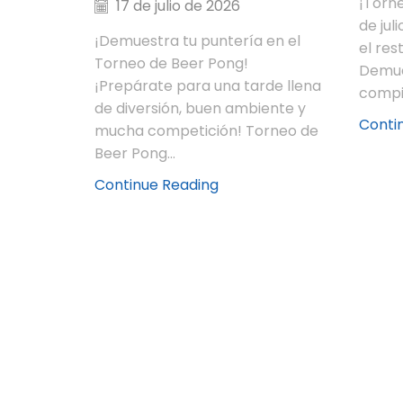
¡Torne
17 de julio de 2026
de jul
¡Demuestra tu puntería en el
el res
Torneo de Beer Pong!
Demue
¡Prepárate para una tarde llena
compit
de diversión, buen ambiente y
Conti
mucha competición! Torneo de
Beer Pong...
Continue Reading