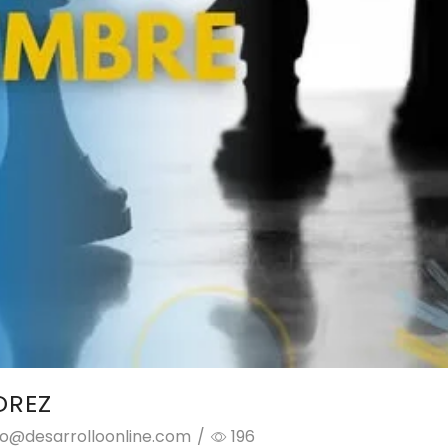
DREZ
fo@desarrolloonline.com
/
196