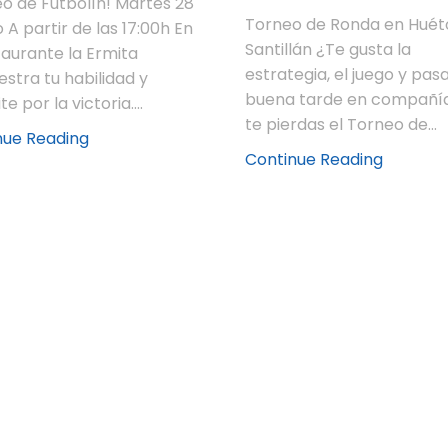
o de Futbolín! Martes 28
Torneo de Ronda en Huét
io A partir de las 17:00h En
Santillán ¿Te gusta la
taurante la Ermita
estrategia, el juego y pas
stra tu habilidad y
buena tarde en compañía
e por la victoria....
te pierdas el Torneo de...
nue Reading
Continue Reading