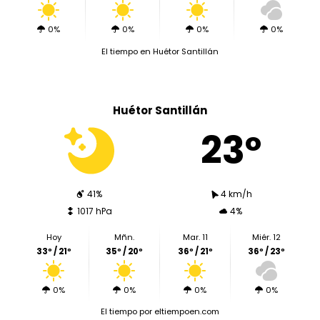
0%
0%
0%
0%
El tiempo en Huétor Santillán
Huétor Santillán
23º
41%
4 km/h
1017 hPa
4%
Hoy
Mñn.
Mar. 11
Miér. 12
33º / 21º
35º / 20º
36º / 21º
36º / 23º
0%
0%
0%
0%
El tiempo
por eltiempoen.com