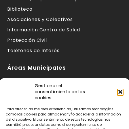
Biblioteca
Asociaciones y Colectivos
Información Centro de Salud
Protección Civil
Teléfonos de Interés
Áreas Municipales
Urbanismo y Vivienda
Gestionar el
consentimiento de las
Medio Ambiente y Sanidad
cookies
Servicios Básicos
Para ofrecer las mejores experiencias, utilizamos tecnologías
Servicios Sociales
como las cookies para almacenar y/o acceder a la información
del dispositivo. El consentimiento de estas tecnologías nos
Seguridad Ciudadana
permitirá procesar datos como el comportamiento de