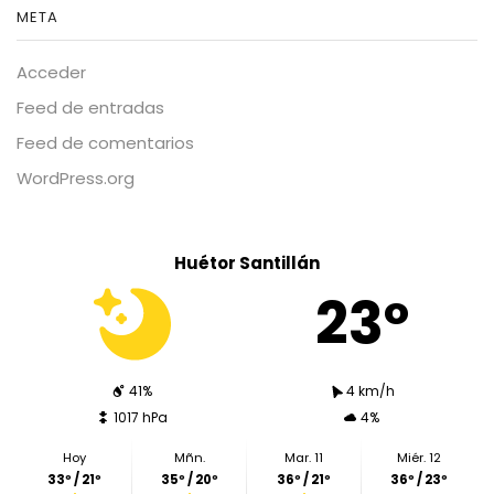
META
Acceder
Feed de entradas
Feed de comentarios
WordPress.org
Huétor Santillán
23º
41%
4 km/h
1017 hPa
4%
Hoy
Mñn.
Mar. 11
Miér. 12
33º / 21º
35º / 20º
36º / 21º
36º / 23º