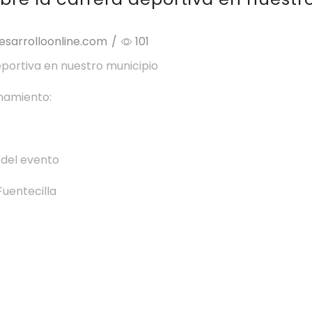
esarrolloonline.com
/
101
portiva en nuestro municipio
onamiento:
 del evento
Fuentecilla