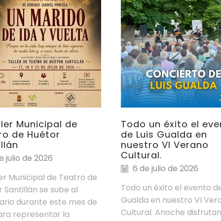
ller Municipal de
Todo un éxito el ev
ro de Huétor
de Luis Gualda en
llán
nuestro VI Verano
Cultural.
e julio de 2026
6 de julio de 2026
ler Municipal de Teatro de
Todo un éxito el evento de
 Santillán se sube al
Gualda en nuestro VI Ver
ario durante este mes de
Cultural. Anoche disfrut
para representar la