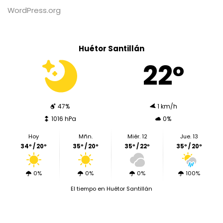
WordPress.org
Huétor Santillán
22º
47%
1 km/h
1016 hPa
0%
Hoy
Mñn.
Miér. 12
Jue. 13
34º / 20º
35º / 20º
35º / 22º
35º / 20º
0%
0%
0%
100%
El tiempo en Huétor Santillán