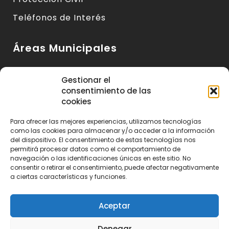
Teléfonos de Interés
Áreas Municipales
Urbanismo y Vivienda
Gestionar el
consentimiento de las
Medio Ambiente y Sanidad
cookies
Servicios Básicos
Para ofrecer las mejores experiencias, utilizamos tecnologías
Servicios Sociales
como las cookies para almacenar y/o acceder a la información
del dispositivo. El consentimiento de estas tecnologías nos
Seguridad Ciudadana
permitirá procesar datos como el comportamiento de
navegación o las identificaciones únicas en este sitio. No
Actividad Económica y Consumo
consentir o retirar el consentimiento, puede afectar negativamente
a ciertas características y funciones.
Educación, Cultura y Deportes
Aceptar
Denegar