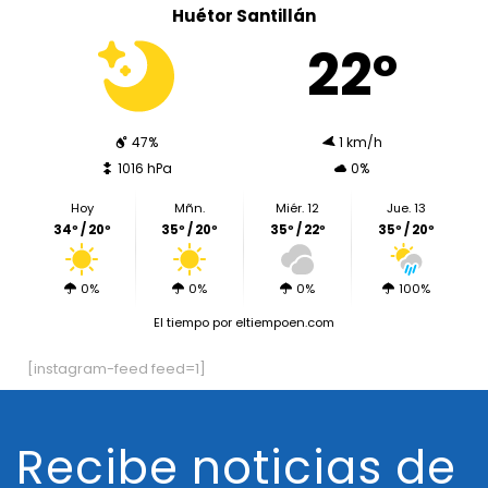
Huétor Santillán
22º
47%
1 km/h
1016 hPa
0%
Hoy
Mñn.
Miér. 12
Jue. 13
34º / 20º
35º / 20º
35º / 22º
35º / 20º
0%
0%
0%
100%
El tiempo
por eltiempoen.com
[instagram-feed feed=1]
Recibe noticias de