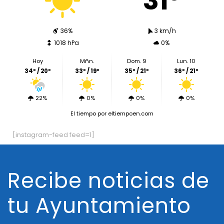
31º
36%
3 km/h
1018 hPa
0%
Hoy
Mñn.
Dom. 9
Lun. 10
34º / 20º
33º / 19º
35º / 21º
36º / 21º
22%
0%
0%
0%
El tiempo
por eltiempoen.com
[instagram-feed feed=1]
Recibe noticias de
tu Ayuntamiento