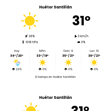
Huétor Santillán
31º
36%
3 km/h
1018 hPa
0%
Hoy
Mñn.
Dom. 9
Lun. 10
34º / 20º
33º / 19º
35º / 21º
36º / 21º
22%
0%
0%
0%
El tiempo en Huétor Santillán
Huétor Santillán