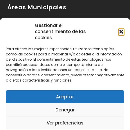
Áreas Municipales
Urbanismo y Vivienda
Gestionar el
consentimiento de las
Medio Ambiente y Sanidad
cookies
Servicios Básicos
Para ofrecer las mejores experiencias, utilizamos tecnologías
Servicios Sociales
como las cookies para almacenar y/o acceder a la información
del dispositivo. El consentimiento de estas tecnologías nos
Seguridad Ciudadana
permitirá procesar datos como el comportamiento de
navegación o las identificaciones únicas en este sitio. No
Actividad Económica y Consumo
consentir o retirar el consentimiento, puede afectar negativamente
a ciertas características y funciones.
Educación, Cultura y Deportes
Aceptar
Denegar
Ayuntamiento de Huétor de Santillán 2023 | Realizado por
Publitea
Ver preferencias