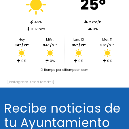
25º
45%
2 km/h
1017 hPa
0%
Hoy
Mñn.
Lun. 10
Mar. 11
34º / 21º
34º / 21º
35º / 21º
36º / 21º
0%
0%
0%
0%
El tiempo
por eltiempoen.com
[instagram-feed feed=1]
Recibe noticias de
tu Ayuntamiento