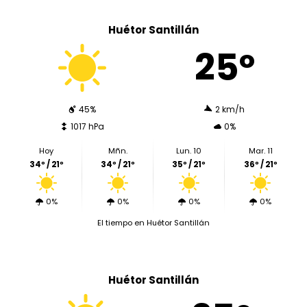
Huétor Santillán
25º
45%
2 km/h
1017 hPa
0%
Hoy
Mñn.
Lun. 10
Mar. 11
34º / 21º
34º / 21º
35º / 21º
36º / 21º
0%
0%
0%
0%
El tiempo en Huétor Santillán
Huétor Santillán