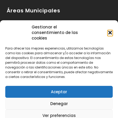
Áreas Municipales
Urbanismo y Vivienda
Gestionar el
consentimiento de las
Medio Ambiente y Sanidad
cookies
Servicios Básicos
Para ofrecer las mejores experiencias, utilizamos tecnologías
Servicios Sociales
como las cookies para almacenar y/o acceder a la información
del dispositivo. El consentimiento de estas tecnologías nos
Seguridad Ciudadana
permitirá procesar datos como el comportamiento de
navegación o las identificaciones únicas en este sitio. No
Actividad Económica y Consumo
consentir o retirar el consentimiento, puede afectar negativamente
a ciertas características y funciones.
Educación, Cultura y Deportes
Aceptar
Denegar
Ayuntamiento de Huétor de Santillán 2023 | Realizado por
Publitea
Ver preferencias