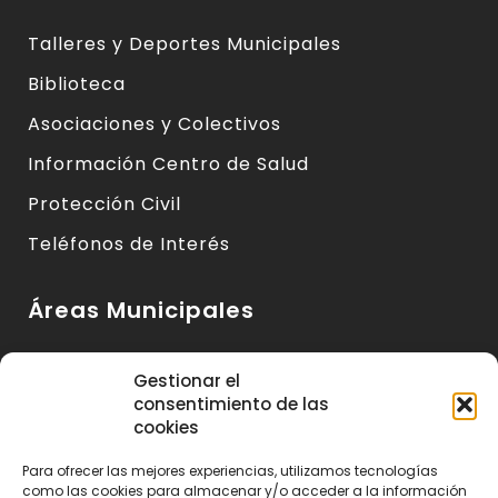
Talleres y Deportes Municipales
Biblioteca
Asociaciones y Colectivos
Información Centro de Salud
Protección Civil
Teléfonos de Interés
Áreas Municipales
Urbanismo y Vivienda
Gestionar el
consentimiento de las
Medio Ambiente y Sanidad
cookies
Servicios Básicos
Para ofrecer las mejores experiencias, utilizamos tecnologías
Servicios Sociales
como las cookies para almacenar y/o acceder a la información