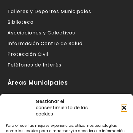
Talleres y Deportes Municipales
Biblioteca
Asociaciones y Colectivos
Información Centro de Salud
Protección Civil
Teléfonos de Interés
Áreas Municipales
Urbanismo y Vivienda
Gestionar el
consentimiento de las
Medio Ambiente y Sanidad
cookies
Servicios Básicos
Para ofrecer las mejores experiencias, utilizamos tecnologías
Servicios Sociales
como las cookies para almacenar y/o acceder a la información