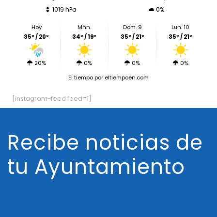
1019 hPa
0%
Hoy
Mñn.
Dom. 9
Lun. 10
35º / 20º
34º / 19º
35º / 21º
35º / 21º
20%
0%
0%
0%
El tiempo
por eltiempoen.com
[instagram-feed feed=1]
Recibe noticias de
tu Ayuntamiento