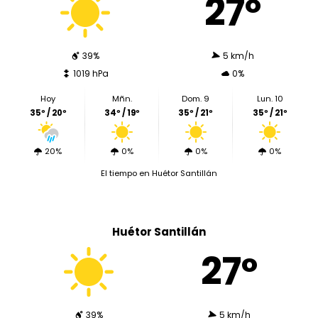
27º
39%
5 km/h
1019 hPa
0%
Hoy
Mñn.
Dom. 9
Lun. 10
35º / 20º
34º / 19º
35º / 21º
35º / 21º
20%
0%
0%
0%
El tiempo en Huétor Santillán
Huétor Santillán
27º
39%
5 km/h