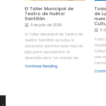
El Taller Municipal de
Todo
Teatro de Huétor
de L
Santillán
nues
Cultu
9 de julio de 2026
6 d
El Taller Municipal de Teatro de
Todo u
Huétor Santillán se sube al
Guald
escenario durante este mes de
Cultur
julio para representar la
una ve
divertida obra “Un marido de...
cantan
Continue Reading
Conti