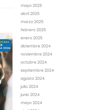
mayo 2025
abril 2025
marzo 2025
febrero 2025
enero 2025
diciembre 2024
noviembre 2024
octubre 2024
Desde el Ayuntamiento
Huétor
septiembre 2024
expresamos nuestras
las Jo
agosto 2024
más sinceras
Natura
condolencias
que no
julio 2024
11 de mayo de 2026
23 de
junio 2024
Desde el Ayuntamiento
Huétor S
mayo 2024
expresamos nuestras más
Jornada