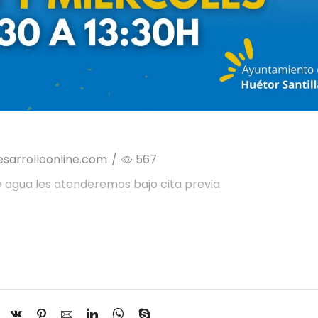
sarrolloonline.com
/
567
e agua les atenderemos bajo cita previa