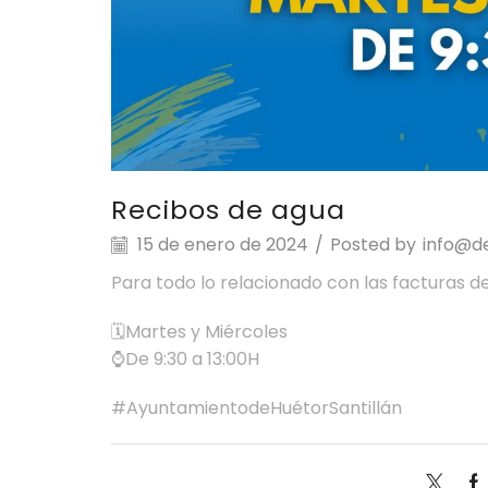
Recibos de agua
15 de enero de 2024
/
Posted by
info@de
Para todo lo relacionado con las facturas d
🗓️Martes y Miércoles
⌚️De 9:30 a 13:00H
#AyuntamientodeHuétorSantillán