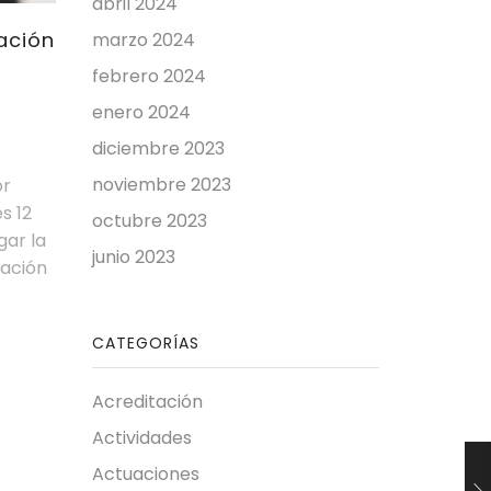
abril 2024
sinceras condolencias por el
el entor
ación
marzo 2024
trágico fallecimiento de los
días 23 
Guardias Civiles en Huelva.
abril, P
febrero 2024
Queremos trasladar todo
enero 2024
Continu
nuestro apoyo, respeto y...
diciembre 2023
Continue Reading
noviembre 2023
or
s 12
octubre 2023
gar la
junio 2023
nación
CATEGORÍAS
Acreditación
Actividades
Actuaciones