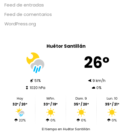
Feed de entradas
Feed de comentarios
WordPress.org
Huétor Santillán
26º
51%
9 km/h
1020 hPa
0%
Hoy
Mñn.
Dom. 9
Lun. 10
32º / 20º
33º / 19º
35º / 20º
35º / 21º
22%
0%
0%
0%
El tiempo en Huétor Santillán