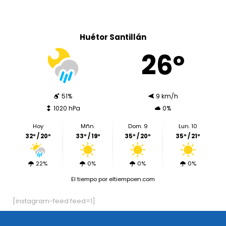
Huétor Santillán
26º
51%
9 km/h
1020 hPa
0%
Hoy
Mñn.
Dom. 9
Lun. 10
32º / 20º
33º / 19º
35º / 20º
35º / 21º
22%
0%
0%
0%
El tiempo
por eltiempoen.com
[instagram-feed feed=1]