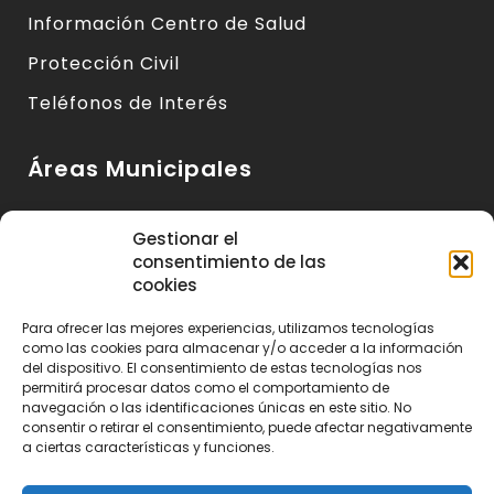
Información Centro de Salud
Protección Civil
Teléfonos de Interés
Áreas Municipales
Urbanismo y Vivienda
Gestionar el
consentimiento de las
Medio Ambiente y Sanidad
cookies
Servicios Básicos
Para ofrecer las mejores experiencias, utilizamos tecnologías
Servicios Sociales
como las cookies para almacenar y/o acceder a la información
del dispositivo. El consentimiento de estas tecnologías nos
Seguridad Ciudadana
permitirá procesar datos como el comportamiento de
navegación o las identificaciones únicas en este sitio. No
Actividad Económica y Consumo
consentir o retirar el consentimiento, puede afectar negativamente
a ciertas características y funciones.
Educación, Cultura y Deportes