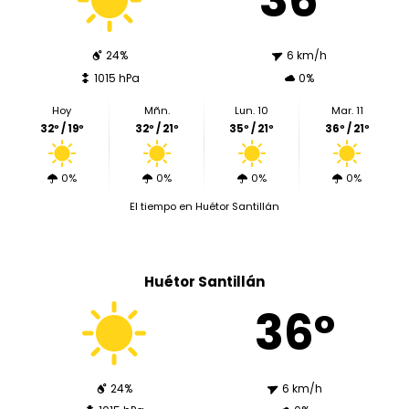
24%
6 km/h
1015 hPa
0%
Hoy
Mñn.
Lun. 10
Mar. 11
32º / 19º
32º / 21º
35º / 21º
36º / 21º
0%
0%
0%
0%
El tiempo en Huétor Santillán
Huétor Santillán
36º
24%
6 km/h