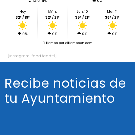
1015 hPa
0%
Hoy
Mñn.
Lun. 10
Mar. 11
32º / 19º
32º / 21º
35º / 21º
36º / 21º
0%
0%
0%
0%
El tiempo
por eltiempoen.com
[instagram-feed feed=1]
Recibe noticias de
tu Ayuntamiento