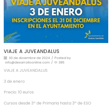
VIAJE A JUVEANDALUS
30 de diciembre de 2024
/
Posted by
info@desarrolloonline.com
/
385
VIAJE A JUVEANDALUS
3 de enero
Precio: 10 euros
Cursos desde 3º de Primaria hasta 3º de ESO