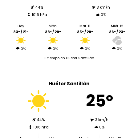
44%
3 km/h
1016 hPa
0%
Hoy
Mñn.
Mar. 11
Miér. 12
33º / 21º
33º / 20º
35º / 20º
36º / 23º
0%
0%
0%
0%
El tiempo en Huétor Santillán
Huétor Santillán
25º
44%
3 km/h
1016 hPa
0%