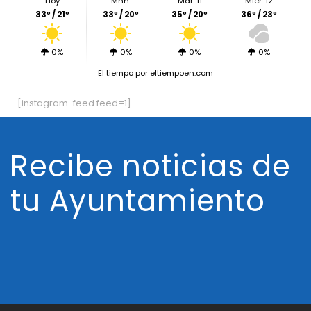
Hoy
Mñn.
Mar. 11
Miér. 12
33º / 21º
33º / 20º
35º / 20º
36º / 23º
0%
0%
0%
0%
El tiempo
por eltiempoen.com
[instagram-feed feed=1]
Recibe noticias de
tu Ayuntamiento