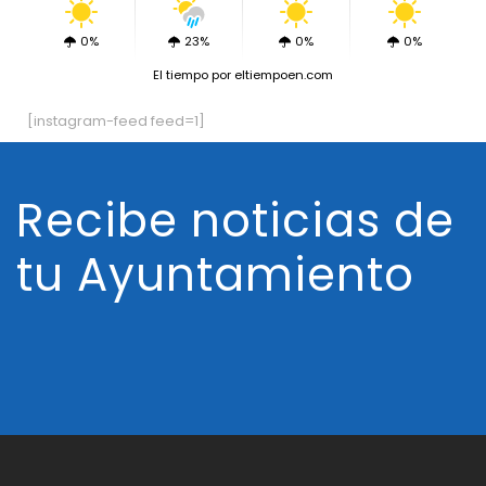
0%
23%
0%
0%
El tiempo
por eltiempoen.com
[instagram-feed feed=1]
Recibe noticias de
tu Ayuntamiento