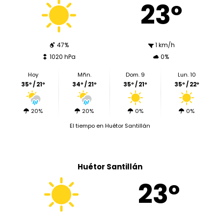
23º
47%
1 km/h
1020 hPa
0%
Hoy
Mñn.
Dom. 9
Lun. 10
35º / 21º
34º / 21º
35º / 21º
35º / 22º
20%
20%
0%
0%
El tiempo en Huétor Santillán
Huétor Santillán
23º