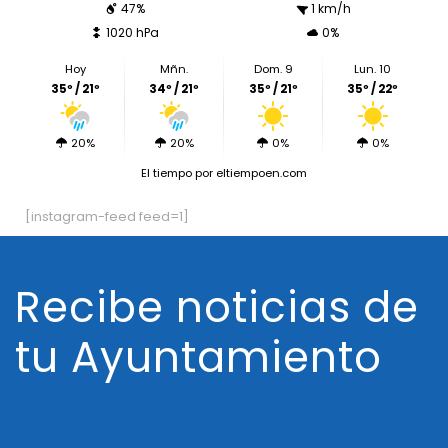
47%
1 km/h
1020 hPa
0%
Hoy
Mñn.
Dom. 9
Lun. 10
35º / 21º
34º / 21º
35º / 21º
35º / 22º
20%
20%
0%
0%
El tiempo
por eltiempoen.com
[instagram-feed feed=1]
Recibe noticias de
tu Ayuntamiento