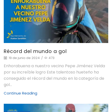
Récord del mundo a gol
19 de junio de 2024
/
473
Enhorabuena a nuestro vecino Pepe Jiménez Velda
por su increíble logro Este talentoso hueteño ha
conseguido el récord del mundo en la categoría de
gol...
Continue Reading