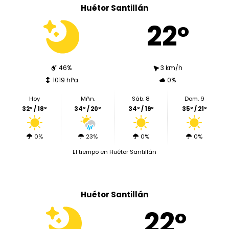
Huétor Santillán
22º
46%
3 km/h
1019 hPa
0%
Hoy
Mñn.
Sáb. 8
Dom. 9
32º / 18º
34º / 20º
34º / 19º
35º / 21º
0%
23%
0%
0%
El tiempo en Huétor Santillán
Huétor Santillán
22º