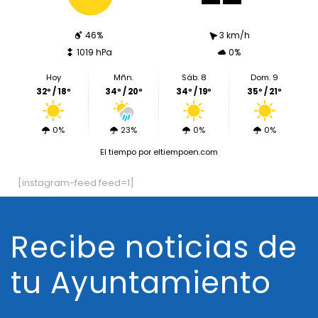
46%
3 km/h
1019 hPa
0%
Hoy
Mñn.
Sáb. 8
Dom. 9
32º / 18º
34º / 20º
34º / 19º
35º / 21º
0%
23%
0%
0%
El tiempo
por eltiempoen.com
[instagram-feed feed=1]
Recibe noticias de
tu Ayuntamiento