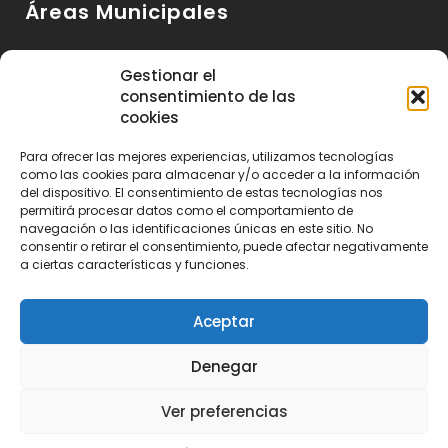
Áreas Municipales
Urbanismo y Vivienda
Gestionar el
consentimiento de las
Medio Ambiente y Sanidad
cookies
Servicios Básicos
Para ofrecer las mejores experiencias, utilizamos tecnologías
Servicios Sociales
como las cookies para almacenar y/o acceder a la información
del dispositivo. El consentimiento de estas tecnologías nos
Seguridad Ciudadana
permitirá procesar datos como el comportamiento de
navegación o las identificaciones únicas en este sitio. No
Actividad Económica y Consumo
consentir o retirar el consentimiento, puede afectar negativamente
a ciertas características y funciones.
Educación, Cultura y Deportes
Aceptar
Denegar
Ayuntamiento de Huétor de Santillán 2023 | Realizado por
Publitea
Ver preferencias