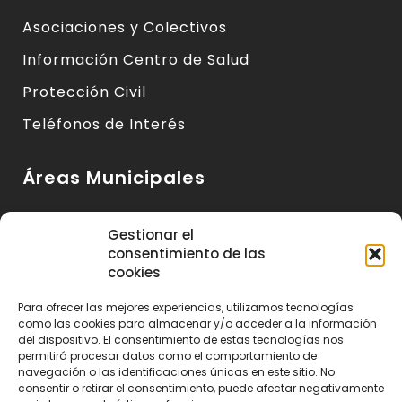
Asociaciones y Colectivos
Información Centro de Salud
Protección Civil
Teléfonos de Interés
Áreas Municipales
Urbanismo y Vivienda
Gestionar el
consentimiento de las
Medio Ambiente y Sanidad
cookies
Servicios Básicos
Para ofrecer las mejores experiencias, utilizamos tecnologías
Servicios Sociales
como las cookies para almacenar y/o acceder a la información
del dispositivo. El consentimiento de estas tecnologías nos
Seguridad Ciudadana
permitirá procesar datos como el comportamiento de
navegación o las identificaciones únicas en este sitio. No
Actividad Económica y Consumo
consentir o retirar el consentimiento, puede afectar negativamente