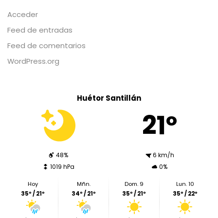
Acceder
Feed de entradas
Feed de comentarios
WordPress.org
Huétor Santillán
21º
48%
6 km/h
1019 hPa
0%
Hoy
Mñn.
Dom. 9
Lun. 10
35º / 21º
34º / 21º
35º / 21º
35º / 22º