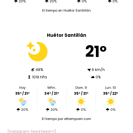
20%
20%
0%
0%
El tiempo en Huétor Santillán
Huétor Santillán
21º
48%
6 km/h
1019 hPa
0%
Hoy
Mñn.
Dom. 9
Lun. 10
35º / 21º
34º / 21º
35º / 21º
35º / 22º
20%
20%
0%
0%
El tiempo
por eltiempoen.com
[instagram-feed feed=1]