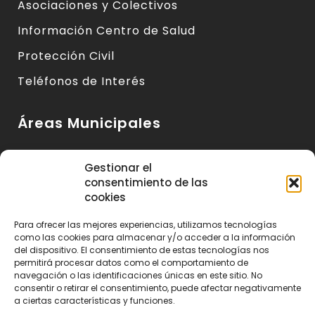
Asociaciones y Colectivos
Información Centro de Salud
Protección Civil
Teléfonos de Interés
Áreas Municipales
Urbanismo y Vivienda
Gestionar el
consentimiento de las
Medio Ambiente y Sanidad
cookies
Servicios Básicos
Para ofrecer las mejores experiencias, utilizamos tecnologías
Servicios Sociales
como las cookies para almacenar y/o acceder a la información
del dispositivo. El consentimiento de estas tecnologías nos
Seguridad Ciudadana
permitirá procesar datos como el comportamiento de
navegación o las identificaciones únicas en este sitio. No
Actividad Económica y Consumo
consentir o retirar el consentimiento, puede afectar negativamente
a ciertas características y funciones.
Educación, Cultura y Deportes