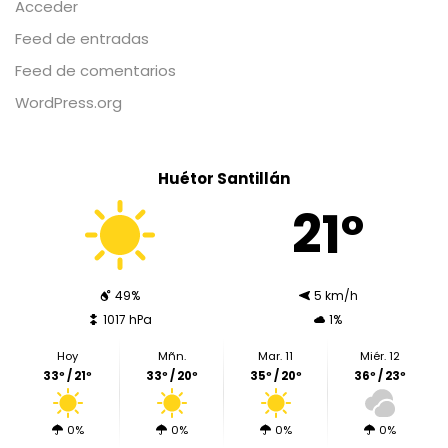
Acceder
Feed de entradas
Feed de comentarios
WordPress.org
Huétor Santillán
21º
49%
5 km/h
1017 hPa
1%
Hoy
Mñn.
Mar. 11
Miér. 12
33º / 21º
33º / 20º
35º / 20º
36º / 23º
0%
0%
0%
0%