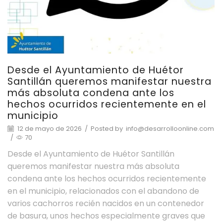
Desde el Ayuntamiento de Huétor
Santillán queremos manifestar nuestra
más absoluta condena ante los
hechos ocurridos recientemente en el
municipio
12 de mayo de 2026
/
Posted by
info@desarrolloonline.com
/
70
Desde el Ayuntamiento de Huétor Santillán
queremos manifestar nuestra más absoluta
condena ante los hechos ocurridos recientemente
en el municipio, relacionados con el abandono de
varios cachorros recién nacidos en un contenedor
de basura, unos hechos especialmente graves que