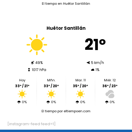
El tiempo en Huétor Santillán
Huétor Santillán
21º
49%
5 km/h
1017 hPa
1%
Hoy
Mñn.
Mar. 11
Miér. 12
33º / 21º
33º / 20º
35º / 20º
36º / 23º
0%
0%
0%
0%
El tiempo
por eltiempoen.com
[instagram-feed feed=1]